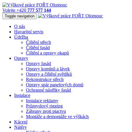
Volejte +420
777 577 144
Toggle navigation
O nás
Havarijní servis
Údržba
Čištění střech
Čištění fasád
Čištění a opravy okapů
Opravy
Opravy fasád
Opravy komínů a lávek
Opravy a čištění světlíků
Rekonstrukce střech
Opravy spár panelových domů
Ochranné nástřiky fasád
Instalace
Instalace reklamy
Průmyslový rigging
Zábrany proti ptactvu
Montáže a demontáže ve výškách
Kácení
Nátěry