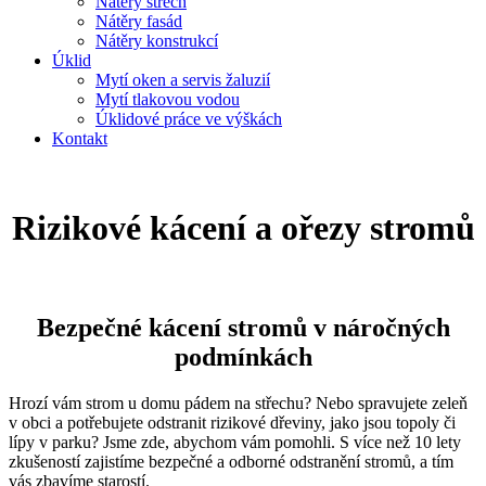
Nátěry střech
Nátěry fasád
Nátěry konstrukcí
Úklid
Mytí oken a servis žaluzií
Mytí tlakovou vodou
Úklidové práce ve výškách
Kontakt
Rizikové kácení a ořezy stromů
Bezpečné kácení stromů v náročných
podmínkách
Hrozí vám strom u domu pádem na střechu? Nebo spravujete zeleň
v obci a potřebujete odstranit rizikové dřeviny, jako jsou topoly či
lípy v parku? Jsme zde, abychom vám pomohli. S více než 10 lety
zkušeností zajistíme bezpečné a odborné odstranění stromů, a tím
vás zbavíme starostí.