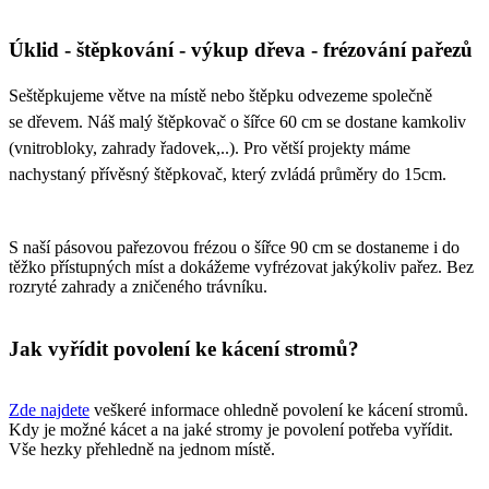
Úklid - štěpkování - výkup dřeva - frézování pařezů
Seštěpkujeme větve na místě nebo štěpku odvezeme společně
se dřevem. Náš malý štěpkovač o šířce 60 cm se dostane kamkoliv
(vnitrobloky, zahrady řadovek,..). Pro větší projekty máme
nachystaný přívěsný štěpkovač, který zvládá průměry do 15cm.
S naší pásovou pařezovou frézou o šířce 90 cm se dostaneme i do
těžko přístupných míst a dokážeme vyfrézovat jakýkoliv pařez. Bez
rozryté zahrady a zničeného trávníku.
Jak vyřídit povolení ke kácení stromů?
Zde najdete
veškeré informace ohledně povolení ke kácení stromů.
Kdy je možné kácet a na jaké stromy je povolení potřeba vyřídit.
Vše hezky přehledně na jednom místě.